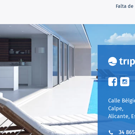
Falta de
Calle Bélgi
Calpe,
Alicante, 
34 865