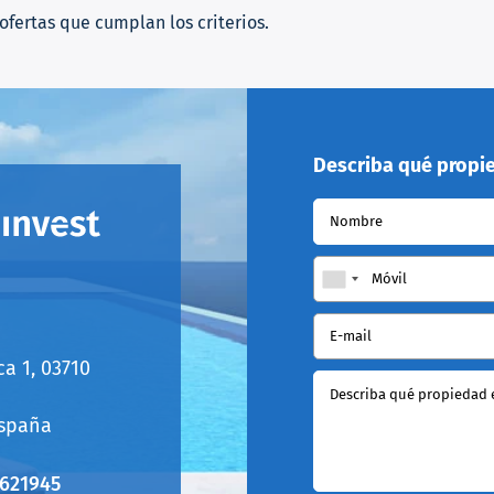
 ofertas que cumplan los criterios.
Describa qué propi
Nombre
Móvil
E-mail
ca 1, 03710
Describa qué propiedad 
España
621945